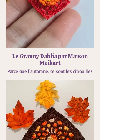
Le Granny Dahlia par Maison
Meikart
Parce que l'automne, ce sont les citrouilles
et le chocolat chaud... et le dahlia, roi des
jardin en arrière saison. J'adore voir ces
fleurs resplendir en septembre-octobre,
donc je les ai mises à l'honneur avec mon
Granny, que j'ai réalisé avec une palette
jaune orange rouge à l'image des feuilles
qui tombent. Le tout avec mon fidèle
crochet 0,35 mm et du fil de couture.