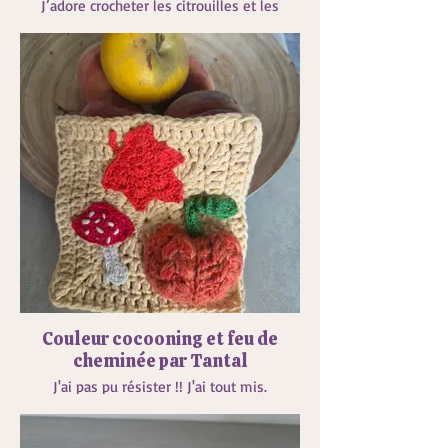
J’adore crocheter les citrouilles et les
granny « circle in a square »
Pour celui-ci, j’ai été très inspirée par le
granny de Christine (@chpoint)
Merci à vous 😁
Couleur cocooning et feu de
cheminée par Tantal
J'ai pas pu résister !! J'ai tout mis.
Les couleurs chattoyantes de l'automne où
l'on glisse doucement vers l'hiver et le
cocooning.