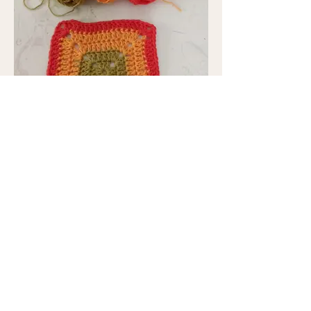
Petit carré granny Automnal Par
Brigitte Mamyblues
Débutante avec fils coton Ricorumi .