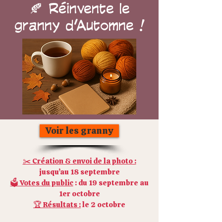
🍂 Réinvente le
granny d’Automne !
Voir les granny
✂️ Création & envoi de la photo :
jusqu’au 18 septembre
🗳️ Votes du public
: du 19 septembre au
1er octobre
🏆 Résultats :
le 2 octobre