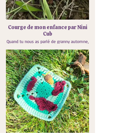
Courge de mon enfance par Nini
Cub
Quand tu nous as parlé de granny automne,
j’ai tout de suite pensé à ma gd mère qui
avait un escalier chez elle et qui mettait
une courge sur chaque marche. Et quand on
allait la voir, elle nous disait de choisir celle
que l’on voulait. J’adorais ces moments. Et
depuis quelques années, j’adore mettre les
courges sur mes marches. Et comme je
n’en ai pas toute l’année, j’en ai fais au
crochet ainsi qu’une butternut et une cosse
de petites pois. Un Clin d’œil à cette gd
mère que j’ai perdu jeune.
Et mon granny automnal devait avoir une
courge au centre.