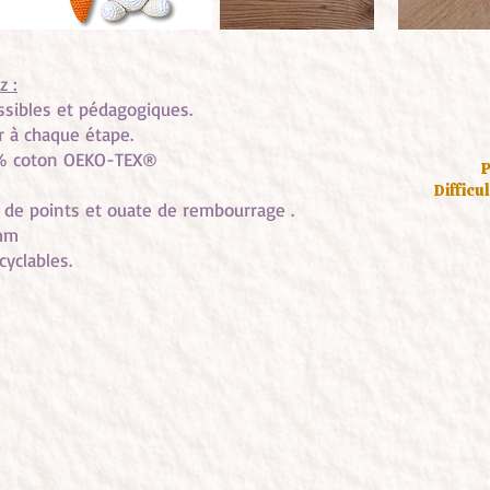
z :
essibles et pédagogiques.
er à chaque étape.
0 % coton OEKO-TEX®
P
Difficul
r de points et ouate de rembourrage .
 mm
yclables.