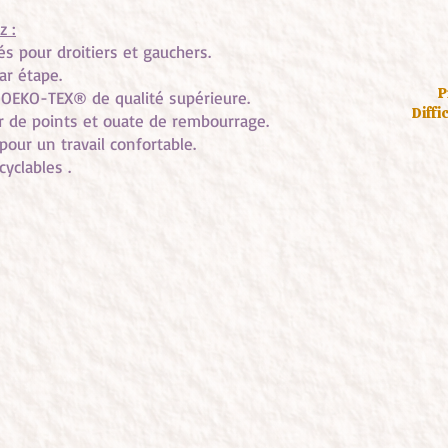
z :
és pour droitiers et gauchers.
ar étape.
P
OEKO-TEX® de qualité supérieure.
Diffi
ur de points et ouate de rembourrage.
ur un travail confortable.
yclables .