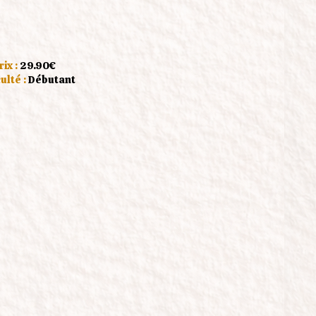
rix :
29.90€
culté :
Débutant