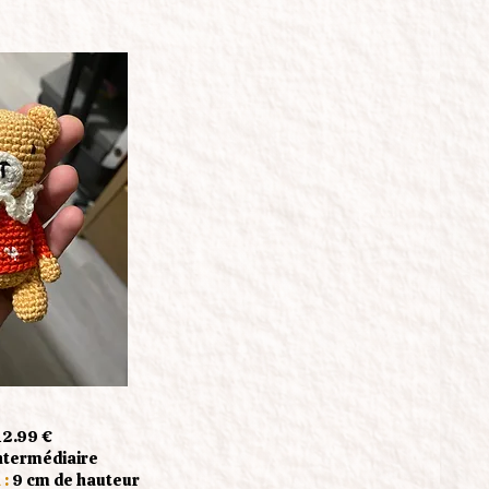
12.99 €
ntermédiaire
 :
9 cm de hauteur