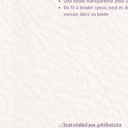
Une boule transparente pour l
Du fil à broder (yeux, nez) et 
ourson dans sa boule
✅Test réalisé par @DéboCréa