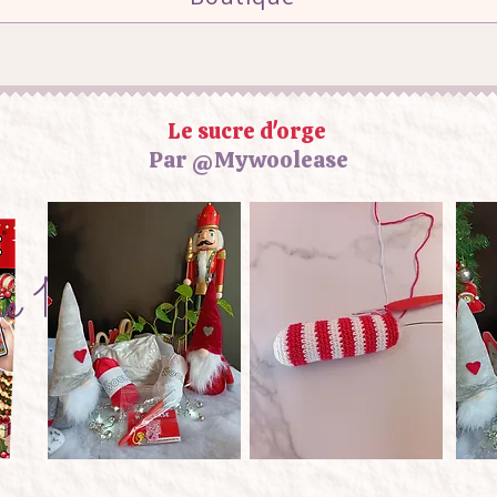
Le sucre d'orge
Par
@Mywoolease
e 1