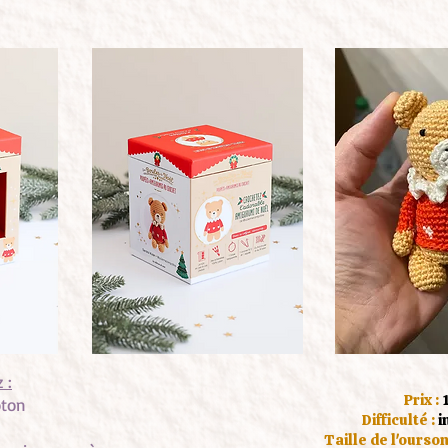
 :
Prix :
oton
Difficulté :
i
Taille de l'ourson