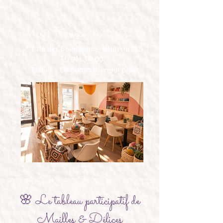
Mardi 15 septembre 2026
📍 Café des Boutchous – Pélussin (42)
🕒 Dès 14h00
✨ Gratuit - Consommation sur place
🌸 Le tableau participatif de
Mailles & Délices