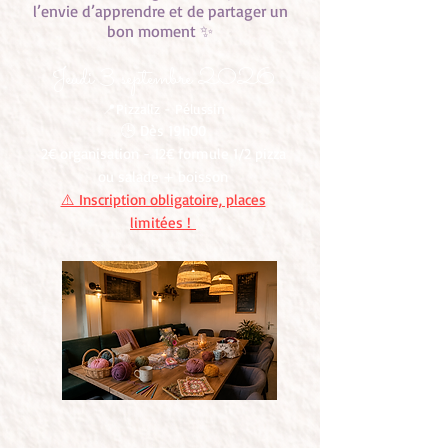
l’envie d’apprendre et de partager un
bon moment ✨
Jeudi 3 septembre 2026
📍Pizzaliz - Pélussin
🕒 Dès 19h00
2€ organisation - 12€ formule 1/2 pizza
ou salade + boisson
⚠️ Inscription obligatoire, places
limitées !